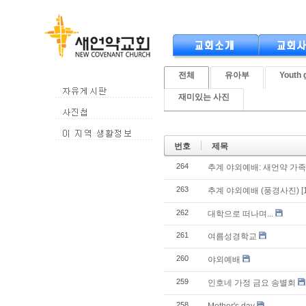
전체
유아부
Youth 
재미있는 사진
번호
제목
264
추계 야외예배: 새언약 가족
263
추계 야외예배 (풍경사진)
[
262
대학으로 떠나며...
261
여름성경학교
260
야외예배
259
인호네 가정 금요 송별회
258