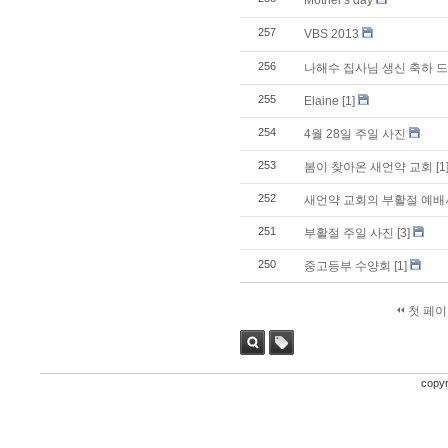
Mother's day
257
VBS 2013
256
나해수 집사님 생신 축하 
255
Elaine
[1]
254
4월 28일 주일 사진
253
봄이 찾아온 새언약 교회
[1
252
새언약 교회의 부활절 예배
251
부활절 주일 사진
[3]
250
중고등부 수양회
[1]
첫 페이
검색
태그
copyr