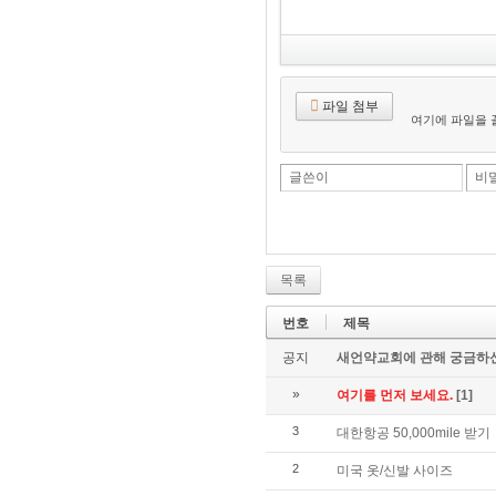
파일 첨부
여기에 파일을 
글쓴이
비
목록
번호
제목
공지
새언약교회에 관해 궁금하신
»
여기를 먼저 보세요.
[1]
3
대한항공 50,000mile 받기
2
미국 옷/신발 사이즈